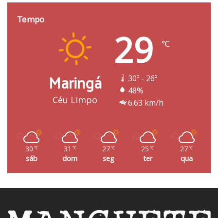
Tempo
29
℃
Maringá
30º - 26º
48%
Céu Limpo
6.63 km/h
30
31
27
25
27
℃
℃
℃
℃
℃
sáb
dom
seg
ter
qua