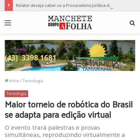
Relator deseja saber se a Procuradoria Jurídica da Câmara de Maringá deu orientação institucional ao denunciante
Menu
P
p
Início
/
Tecnologia
Tecnologia
Maior torneio de robótica do Brasil
se adapta para edição virtual
O evento trará palestras e provas
simultâneas, reproduzindo virtualmente a