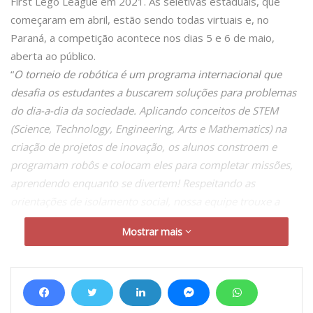
First Lego League em 2021. As seletivas estaduais, que
começaram em abril, estão sendo todas virtuais e, no
Paraná, a competição acontece nos dias 5 e 6 de maio,
aberta ao público.
“
O torneio de robótica é um programa internacional que
desafia os estudantes a buscarem soluções para problemas
do dia-a-dia da sociedade. Aplicando conceitos de STEM
(Science, Technology, Engineering, Arts e Mathematics) na
criação de projetos de inovação, os alunos constroem e
programam robôs e colocam eles para completar missões,
aprendendo enquanto se divertem! Respeitando as
orientações de isolamento social, nossa equipe trouxe a
energia do evento presencial para sua versão virtual. Com
Mostrar mais
uma programação cuidadosamente preparada, o torneio
trará muita interação, comunicação, diversão e
aprendizagem
”, conta Giovana Punhagui, gerente executiva
de Educação do Sistema Fiep.