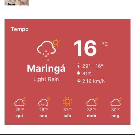
31/07/2026
Tempo
16
℃
Maringá
29º - 16º
81%
Light Rain
2.16 km/h
29
26
31
32
30
℃
℃
℃
℃
℃
qui
sex
sáb
dom
seg