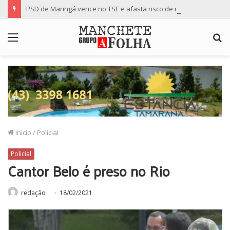
PSD de Maringá vence no TSE e afasta risco de mudança nas cadeiras da Câmara
Menu
P
p
Início
/
Policial
Policial
Cantor Belo é preso no Rio
redação
18/02/2021