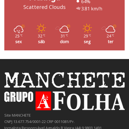
64%
Scattered Clouds
3.81 km/h
25
32
31
29
24
℃
℃
℃
℃
℃
sex
sáb
dom
seg
ter
Site MANCHETE
CNPJ 13.677.754/0001-22 CRP 0011081/Pr.
Jornalista Responsável Agnaldo R Vieira (44) 9 9803 1491