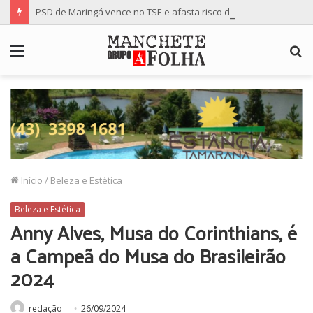
PSD de Maringá vence no TSE e afasta risco de mudança nas cadeiras da Câmara
Menu
P
p
Início
/
Beleza e Estética
Beleza e Estética
Anny Alves, Musa do Corinthians, é
a Campeã do Musa do Brasileirão
2024
redação
26/09/2024