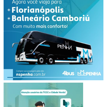
muito brilho, encantando o público e os jurados.
O corpo de jurados era técnico e muito respeitado,
trazendo grandes nomes como a renomada dermatologista
Dra. Gabriela Camargo, a especialista em estética Dra.
Fátima Carriel, o maquiador do SBT Ale Savat, e a talentosa
coreógrafa do Ballet do Ratinho Amanda Vieira. Também
participaram do corpo de jurados a empresária Luana Aye, o
fotógrafo Saymon Dalazen e a campeã do concurso em
2023, Cacau Moraes.
O evento foi uma verdadeira celebração da beleza e da
paixão pelo futebol, onde as musas brilharam e mostraram
o motivo de serem as representantes de seus clubes. Mais
um ano de sucesso para o Musa do Brasileirão, que
promete continuar encantando e elevando o nível da
competição nas próximas edições! As inscrições para a
edição 2025 já estão abertas pelo site