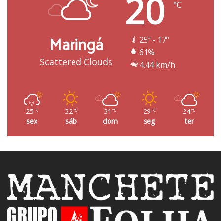
20
℃
Maringá
25º - 17º
61%
Scattered Clouds
4.44 km/h
25
32
31
29
24
℃
℃
℃
℃
℃
sex
sáb
dom
seg
ter