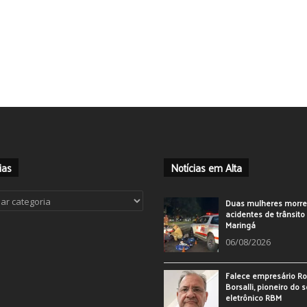
ias
Notícias em Alta
ias
Duas mulheres morr
acidentes de trânsit
Maringá
06/08/2026
Falece empresário Ro
Borsalli, pioneiro do 
eletrônico RBM