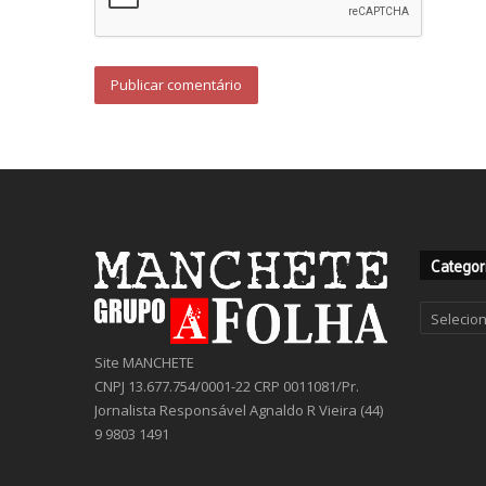
Categor
Categor
Site MANCHETE
CNPJ 13.677.754/0001-22 CRP 0011081/Pr.
Jornalista Responsável Agnaldo R Vieira (44)
9 9803 1491