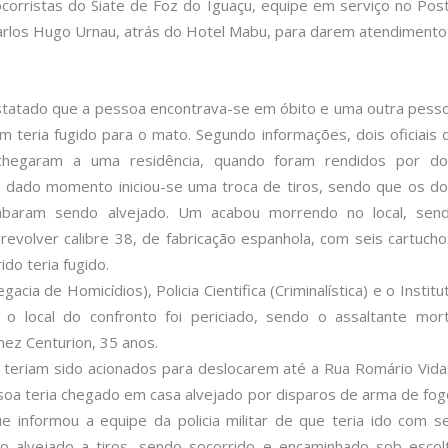
ocorristas do Siate de Foz do Iguaçu, equipe em serviço no Pos
Carlos Hugo Urnau, atrás do Hotel Mabu, para darem atendimento
nstatado que a pessoa encontrava-se em óbito e uma outra pess
m teria fugido para o mato. Segundo informações, dois oficiais 
r chegaram a uma residência, quando foram rendidos por do
m dado momento iniciou-se uma troca de tiros, sendo que os do
cabaram sendo alvejado. Um acabou morrendo no local, sen
evolver calibre 38, de fabricação espanhola, com seis cartucho
ido teria fugido.
egacia de Homicídios), Policia Cientifica (Criminalística) e o Institu
 o local do confronto foi periciado, sendo o assaltante mor
ez Centurion, 35 anos.
te teriam sido acionados para deslocarem até a Rua Romário Vida
soa teria chegado em casa alvejado por disparos de arma de fog
ue informou a equipe da policia militar de que teria ido com s
 alvejado a tiros, sendo socorrido e encaminhado sob escol