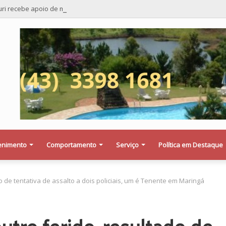
ri recebe apoio de mais quatro importantes partidos para candidatura 
enimento
Comportamento
Serviço
Política em Destaque
o de tentativa de assalto a dois policiais, um é Tenente em Maringá