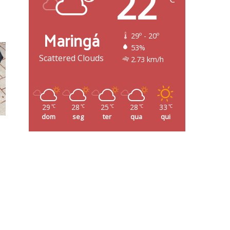
22
Maringá
29º - 20º
53%
Scattered Clouds
2.73 km/h
29
28
25
28
33
℃
℃
℃
℃
℃
dom
seg
ter
qua
qui