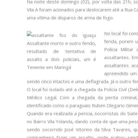
Na noite deste domingo (02), por volta das 21h, s
Vila A foram acionados para deslocarem até a Rua 
uma vítima de disparos de arma de fogo.
No local foi co
ferida, porem u
Policia Milita
assaltantes. E
assaltantes a
apreendido um r
sendo cinco intactos e uma deflagrada. Já o outro fer
O local foi isolado até a chegada da Policia Civil (Del
Médico Legal. Com a chegada da perita criminal,
identificado como o paraguaio Ruben Olegario Gimen
Quando era realizada a pericia, socorristas do Sia
no Bairro Vila Yolanda, dando conta de que uma pes
sendo socorrido José Vitorino da Silva Tavares, q
companheiro fazer um assalto, onde acabou sendo