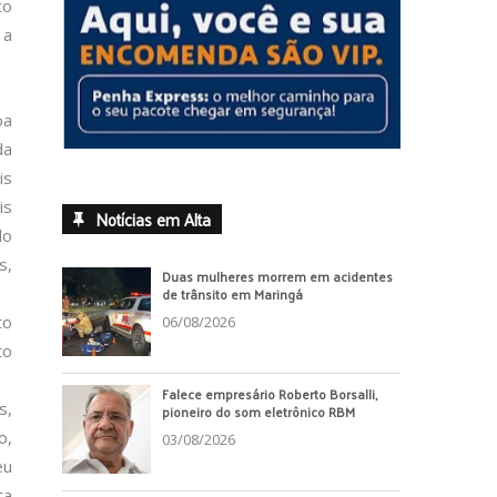
to
 a
oa
da
is
is
Notícias em Alta
do
s,
Duas mulheres morrem em acidentes
de trânsito em Maringá
to
06/08/2026
to
Falece empresário Roberto Borsalli,
s,
pioneiro do som eletrônico RBM
o,
03/08/2026
eu
ta