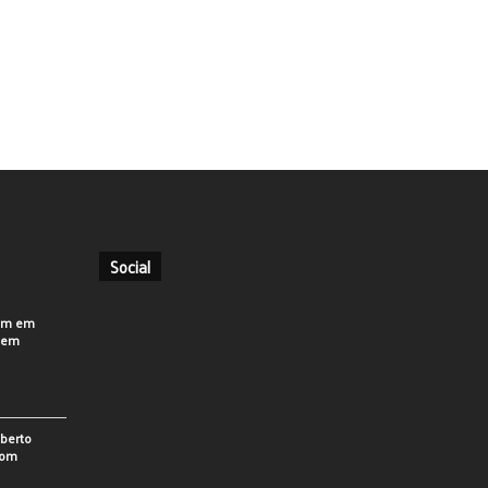
Social
em em
o em
berto
som