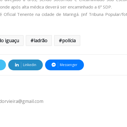
l, onde após alta médica deverá ser encaminhado a 6ª SDP.
Oficial Tenente na cidade de Maringá. (inf Tribuna Popular/fo
do iguaçu
ladrão
polícia
Linkedin
Messenger
ldorvieira@gmail.com