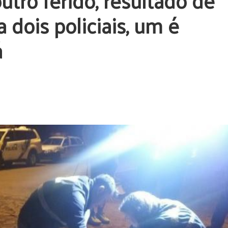
utro ferido, resultado de
a dois policiais, um é
á