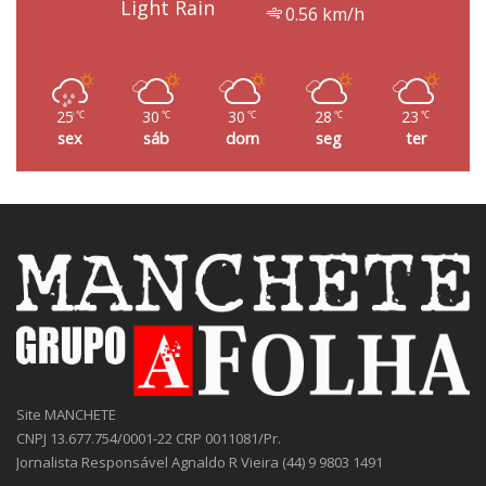
Light Rain
0.56 km/h
25
30
30
28
23
℃
℃
℃
℃
℃
sex
sáb
dom
seg
ter
Site MANCHETE
CNPJ 13.677.754/0001-22 CRP 0011081/Pr.
Jornalista Responsável Agnaldo R Vieira (44) 9 9803 1491