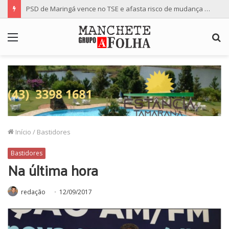
PSD de Maringá vence no TSE e afasta risco de mudança nas cadeiras da Câmara
Menu
P
p
Início
/
Bastidores
Bastidores
Na última hora
redação
12/09/2017