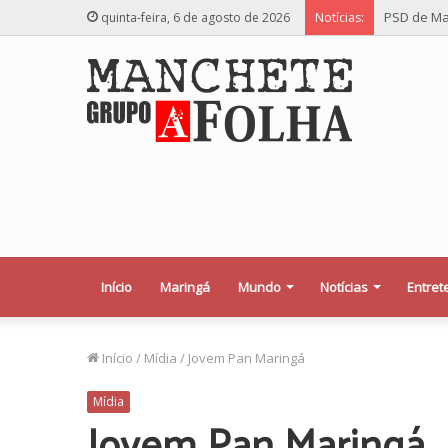
PSD de Ma
quinta-feira, 6 de agosto de 2026
Notícias:
Início
Maringá
Mundo
Notícias
Entret
Início
/
Mídia
/
Jovem Pan Maringá
Mídia
Jovem Pan Maringá