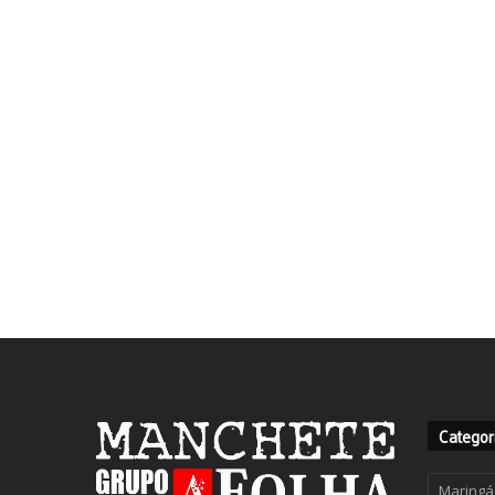
Categor
Categor