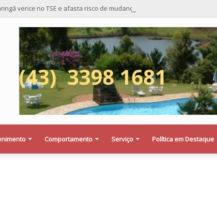
ringá vence no TSE e afasta risco de mudança nas cadeiras da Câmara
enimento
Comportamento
Serviço
Política em Destaque