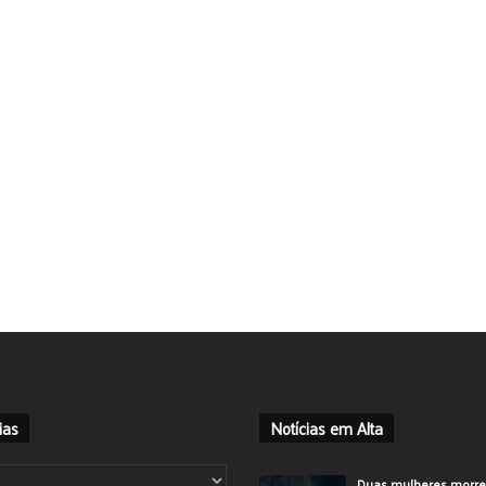
ias
Notícias em Alta
ias
Duas mulheres morr