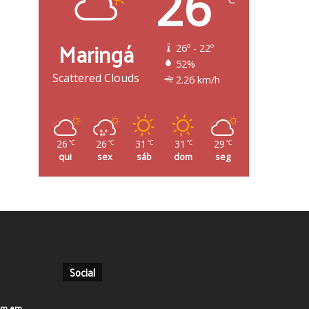
26
Maringá
26º - 22º
52%
Scattered Clouds
2.26 km/h
26
26
31
31
29
℃
℃
℃
℃
℃
qui
sex
sáb
dom
seg
Social
em em