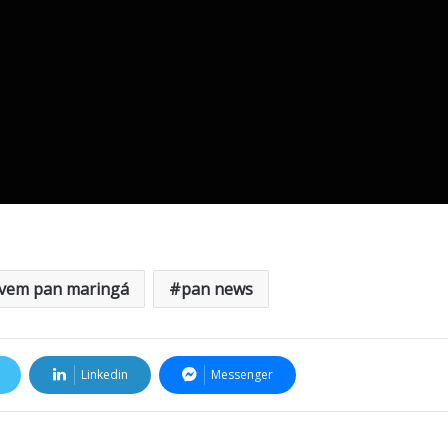
ovem pan maringá
pan news
Linkedin
Messenger