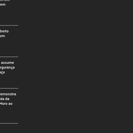
o em
berto
som
o assume
Segurança
açu
 demonstra
ada da
Moro ao