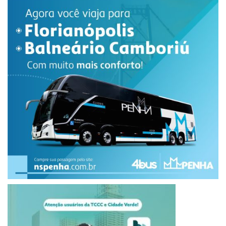
Procuradores-Gerais dos Ministérios Públicos dos Estados
e da União, para combater o crime organizado que atinge
todo o país. É formado pelos Gaecos de todo o país e
trabalha de maneira integrada com as polícias (Civil, Militar,
Federal e Rodoviária Federal), a Agência Brasileira de
Inteligência e as receitas estadual e federal, entre outros
órgãos.
gaeco
Panóptico