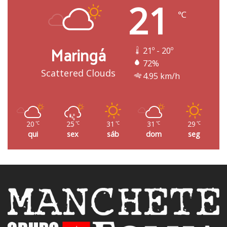
21
℃
Maringá
21º - 20º
72%
Scattered Clouds
4.95 km/h
20
25
31
31
29
℃
℃
℃
℃
℃
qui
sex
sáb
dom
seg