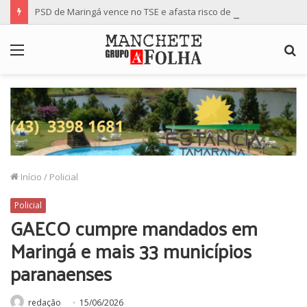
PSD de Maringá vence no TSE e afasta risco de mudança nas cadeiras da Câmara
Menu
P
p
Início
/
Policial
Policial
GAECO cumpre mandados em
Maringá e mais 33 municípios
paranaenses
redação
15/06/2026