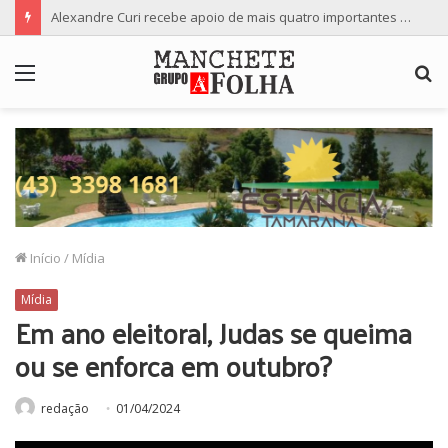
Alexandre Curi recebe apoio de mais quatro importantes partidos para candidatura ao Senado
Menu
P
p
Início
/
Mídia
Mídia
Em ano eleitoral, Judas se queima
ou se enforca em outubro?
redação
01/04/2024