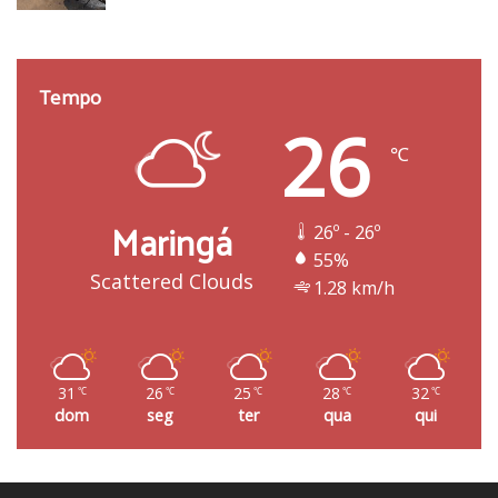
Tempo
26
℃
Maringá
26º - 26º
55%
Scattered Clouds
1.28 km/h
31
26
25
28
32
℃
℃
℃
℃
℃
dom
seg
ter
qua
qui