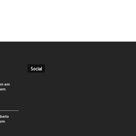
Social
em em
o em
berto
som