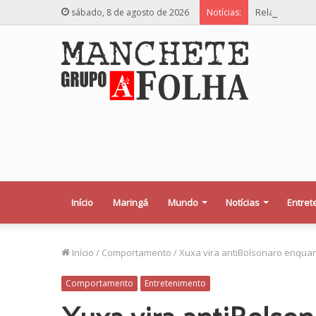
Relator desej
sábado, 8 de agosto de 2026
Notícias:
Início
Maringá
Mundo
Notícias
Entret
Início
/
Comportamento
/
Xuxa vira antiBolsonaro enqua
Comportamento
Entretenimento