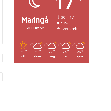
17
Maringá
30º - 17º
93%
Céu Limpo
1.99 km/h
30
30
27
24
26
℃
℃
℃
℃
℃
sáb
dom
seg
ter
qua