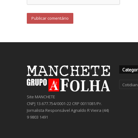
Categor
Categor
Site MANCHETE
CNPJ 13.677.754/0001-22 CRP 0011081/Pr.
Jornalista Responsável Agnaldo R Vieira (44)
9 9803 1491