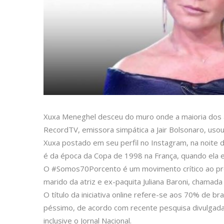
Xuxa Meneghel desceu do muro onde a maioria dos ar
RecordTV, emissora simpática a Jair Bolsonaro, us
Xuxa postado em seu perfil no Instagram, na noite 
é da época da Copa de 1998 na França, quando ela es
O #Somos70Porcento é um movimento crítico ao pre
marido da atriz e ex-paquita Juliana Baroni, chamad
O título da iniciativa online refere-se aos 70% de b
péssimo, de acordo com recente pesquisa divulgada 
inclusive o Jornal Nacional.