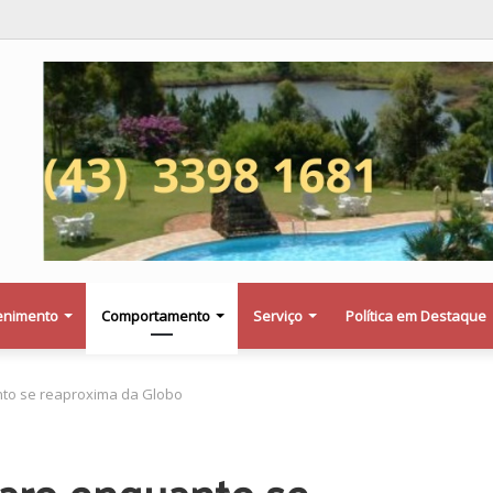
a saber se a Procuradoria Jurídica da Câmara de Maringá deu orientação i
enimento
Comportamento
Serviço
Política em Destaque
nto se reaproxima da Globo