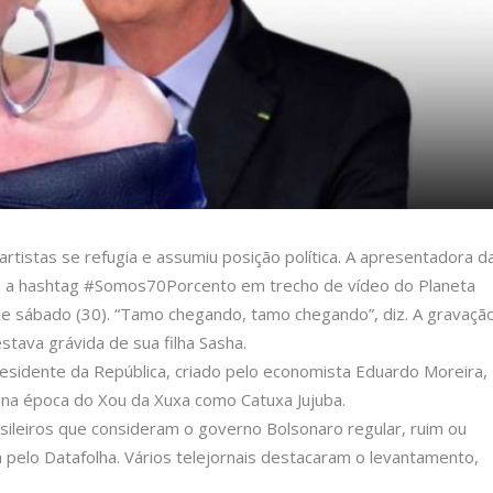
tistas se refugia e assumiu posição política. A apresentadora d
ou a hashtag #Somos70Porcento em trecho de vídeo do Planeta
de sábado (30). “Tamo chegando, tamo chegando”, diz. A gravaçã
tava grávida de sua filha Sasha.
sidente da República, criado pelo economista Eduardo Moreira,
a na época do Xou da Xuxa como Catuxa Jujuba.
rasileiros que consideram o governo Bolsonaro regular, ruim ou
pelo Datafolha. Vários telejornais destacaram o levantamento,