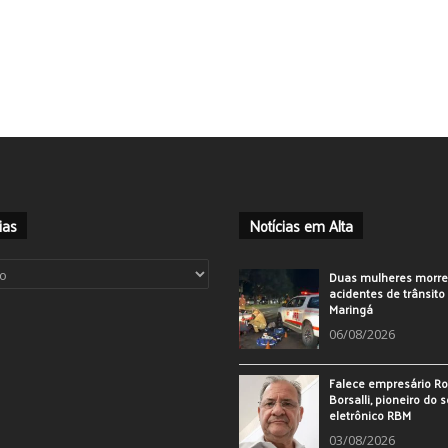
ias
Notícias em Alta
ias
Duas mulheres morr
acidentes de trânsit
Maringá
06/08/2026
Falece empresário Ro
Borsalli, pioneiro do 
eletrônico RBM
03/08/2026