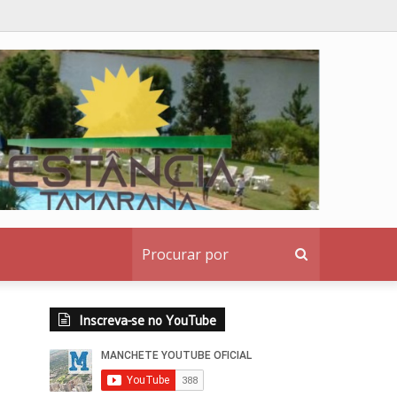
nstitucional ao denunciante
Procurar
por
Inscreva-se no YouTube