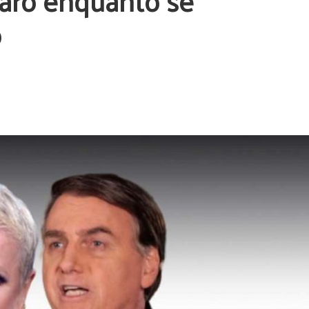
naro enquanto se
o