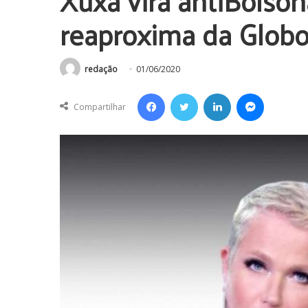
Xuxa vira antiBolso
reaproxima da Glob
redação
01/06/2020
Facebook
Twitter
Linkedin
Messenger
Compartilhar