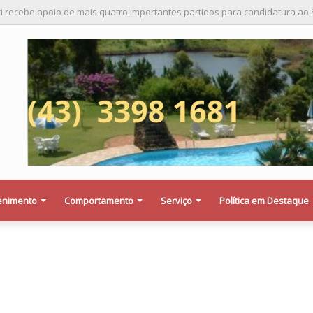
a saber se a Procuradoria Jurídica da Câmara de Maringá deu orientação i
enimento
Comportamento
Serviço
Política em Destaque