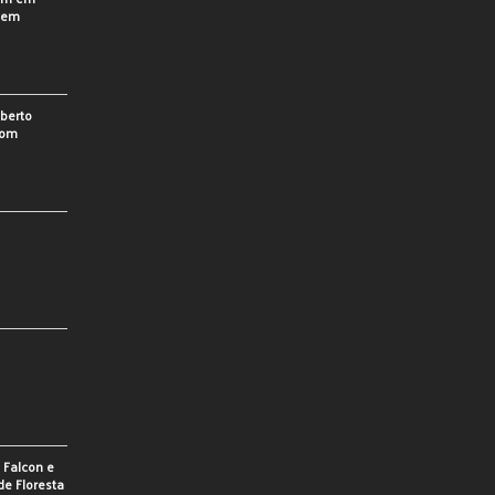
o em
berto
som
e Falcon e
de Floresta