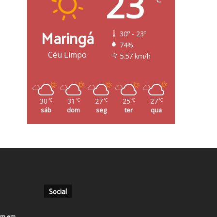
23
Maringá
30º - 23º
74%
Céu Limpo
5.57 km/h
30
31
27
25
27
℃
℃
℃
℃
℃
sáb
dom
seg
ter
qua
Social
em em