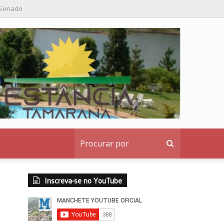
nstitucional ao denunciante
Procurar
por
Inscreva-se no YouTube