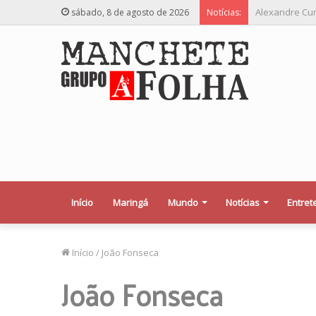
Relator desej
sábado, 8 de agosto de 2026
Notícias:
Início
Maringá
Mundo
Notícias
Entret
Início
/
João Fonseca
João Fonseca