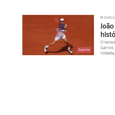
30/05/
João
hist
O tenis
Garros 
Esporte
rodada,