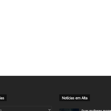
ias
Notícias em Alta
ias
Duas mulheres morr