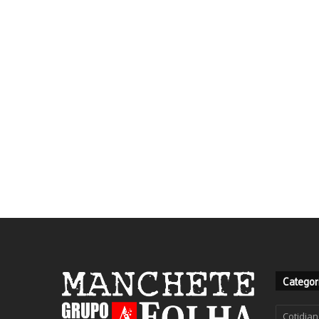
Categor
Categor