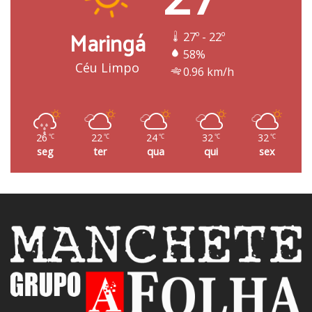
Maringá
27º - 22º
58%
Céu Limpo
0.96 km/h
26
22
24
32
32
℃
℃
℃
℃
℃
seg
ter
qua
qui
sex