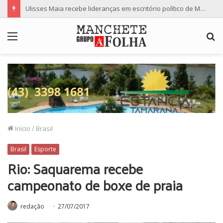
Ulisses Maia recebe lideranças em escritório político de Maringá e defende fortalecimento da representatividade regional na Alep
Menu
P
p
Início
/
Brasil
Brasil
Esporte
Rio: Saquarema recebe
campeonato de boxe de praia
redação
27/07/2017