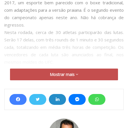
2017, um esporte bem parecido com o boxe tradicional,
com adaptações para a versão praiana. É o segundo evento
do campeonato apenas neste ano. Não há cobrança de
ingressos.
Nesta rodada, cerca de 30 atletas participarão das lutas.
Serão 17 delas, com três rounds de 1 minuto e 30 segundos
cada, totalizando em média três horas de competição. Os
vencedores de cada luta são anunciados ao final, nos
mesmos moldes do UFC.
A luta mais esperada, talvez, seja a internacional. Nela, dois
Mostrar mais
Rodrigos se enfrentarão nas areias da Região dos Lagos. O
brasileiro Rodrigo Franca disputa com o argentino Rodrigo
Roldan. Além deles, as super lutas entre Gabriel Paragolé e
Edgar Branco e, na feminina, entre Diana Moraes e Vanessa
Borba têm atraído atenção pelo desempenho dos atletas.
A inovação é um dos principais aspectos da competição.
Para Marcelo Santos, um dos fundadores e praticante da