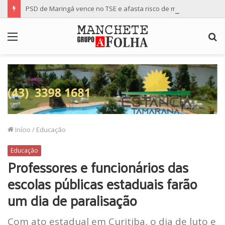
PSD de Maringá vence no TSE e afasta risco de mudança nas cadeiras da Câmara
Menu
P
p
Início
/
Educação
Educação
Professores e funcionários das
escolas públicas estaduais farão
um dia de paralisação
Com ato estadual em Curitiba, o dia de luto e