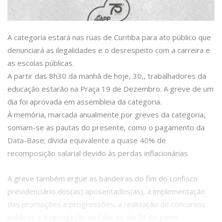
A categoria estará nas ruas de Curitiba para ato público que
denunciará as ilegalidades e o desrespeito com a carreira e
as escolas públicas.
A partir das 8h30 da manhã de hoje, 30,, trabalhadores da
educação estarão na Praça 19 de Dezembro. A greve de um
dia foi aprovada em assembleia da categoria.
À memória, marcada anualmente por greves da categoria,
somam-se as pautas do presente, como o pagamento da
Data-Base; dívida equivalente a quase 40% de
recomposição salarial devido às perdas inflacionárias.
A greve também ergue as bandeiras do fim do confisco
previdenciário dos(as) aposentados(as), a implementação
das promoções e progressões, a realização de concursos
públicos e a revogação da falta do dia 21 de junho.