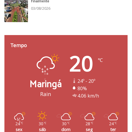
Finalmente
03/08/2026
Tempo
20
℃
Maringá
24º - 20º
80%
Rain
4.06 km/h
24
30
30
28
24
℃
℃
℃
℃
℃
sex
sáb
dom
seg
ter