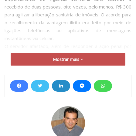
recebido de duas pessoas, oito vezes, pelo menos, R$ 300
para agilizar a liberação sanitária de imóveis. O acordo para
o recolhimento da vantagem ilícita era feito por meio de
ligações telefônicas ou aplicativos de mensagens
instantâneas via celular.
O servidor afastado, além de responder à ação penal por
oito crimes de corrupção passiva, foi acionado em ação civil
Mostrar mais
pública de improbidade administrativa pelos mesmos fatos.
Se condenado, perderá os valores acrescidos ilicitamente a
seu patrimônio, podendo ainda perder a função pública,
pagar multa civil, ter seus direitos políticos suspensos por
período de oito a dez anos e ser proibido de contratar com
a administração pública por até dez anos.
A Justiça concedeu o perdão judicial (previsto no artigo 13
da Lei 9.807/99) aos denunciantes, que pagaram os valores
ilícitos, mas, espontaneamente, contribuíram para
desvendar o esquema criminoso operado pelo servidor.