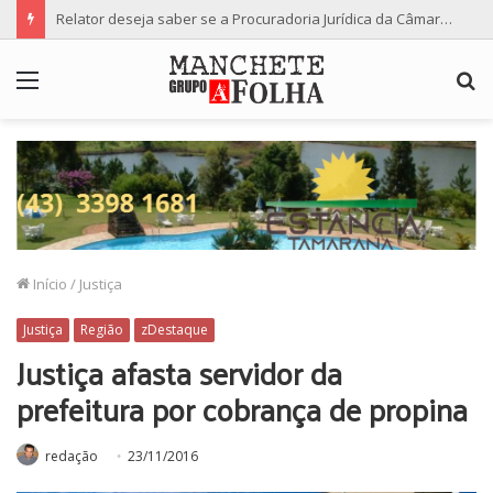
Relator deseja saber se a Procuradoria Jurídica da Câmara de Maringá deu orientação institucional ao denunciante
Menu
P
p
Início
/
Justiça
Justiça
Região
zDestaque
Justiça afasta servidor da
prefeitura por cobrança de propina
redação
23/11/2016