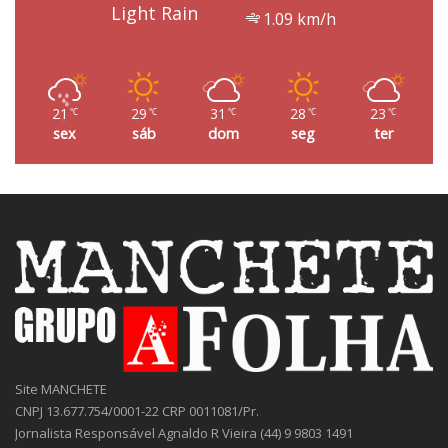
Light Rain
1.09 km/h
21
29
31
28
23
℃
℃
℃
℃
℃
sex
sáb
dom
seg
ter
Site MANCHETE
CNPJ 13.677.754/0001-22 CRP 0011081/Pr.
Jornalista Responsável Agnaldo R Vieira (44) 9 9803 1491