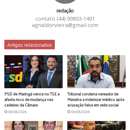
redação
arapongas
denúncia
Justiça
contato (44) 99803-1491
agnaldorvieira@gmail.com
ministério público
servidor público
Artigos relacionados
PSD de Maringá vence no TSE e
Tribunal condena vereador de
afasta risco de mudança nas
Marialva a indenizar médico após
cadeiras da Câmara
acusação falsa em rede social
06/08/2026
06/08/2026