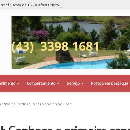
ringá vence no TSE e afasta risco de mudança nas cadeiras da Câmara
enimento
Comportamento
Serviço
Política em Destaque
a capa de Portugal a ser vendida no Brasil