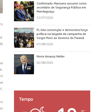
Confirmado: Mansano assume como
secretário de Segurança Pública em
Mandaguaçu
31/07/2026
em
PL lota convenção e demonstra força
política na largada da campanha de
a.
Sergio Moro ao Governo do Paraná
da
01/08/2026
Morre Amaury Meller
02/08/2026
ha
e.
em
me
o
”,
Tempo
em
to
℃