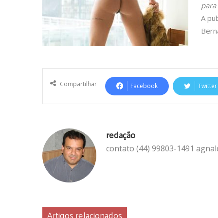
para
A pub
Bern
Compartilhar
Facebook
Twitter
redação
contato (44) 99803-1491 agna
Artigos relacionados