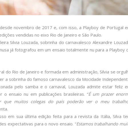
s desde novembro de 2017 e, com isso, a Playboy de Portugal 
dições vendidas no eixo Rio de Janeiro e São Paulo.
eira Silvia Louzada, sobrinha do carnavalesco Alexandre Louzad
musa já fotografou em um ensaio totalmente nu para a Playboy 
ral do Rio de Janeiro e formada em administração, Silvia se orgul
er a sobrinha do famoso carnavalesco da Mocidade Independent
xonada pelo samba e o carnaval, Louzada admite estar feliz 
er o ensaio nu em publicações brasileiras. “
É um prazer enor
r que muitos colegas do país poderão ver o meu trabalh
nta.
sso em sua última edição feita para a revista da Itália, Silva t
des expectativas para o novo ensaio. “
Estamos trabalhando mui