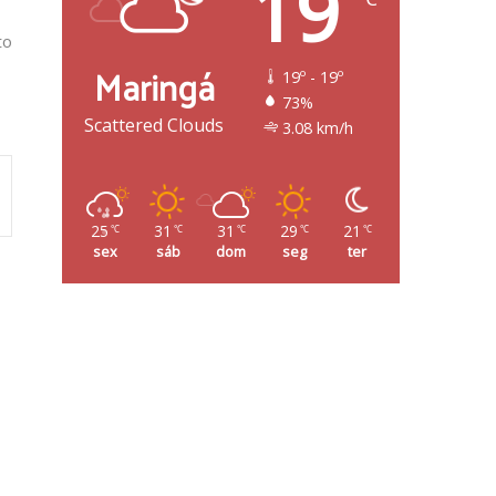
19
to
Maringá
19º - 19º
73%
Scattered Clouds
3.08 km/h
25
31
31
29
21
℃
℃
℃
℃
℃
sex
sáb
dom
seg
ter