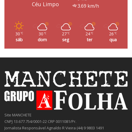
Céu Limpo
3.69 km/h
30
30
27
24
26
℃
℃
℃
℃
℃
sáb
dom
seg
ter
qua
Site MANCHETE
CNPJ 13.677.754/0001-22 CRP 0011081/Pr.
Jornalista Responsável Agnaldo R Vieira (44) 9 9803 1491