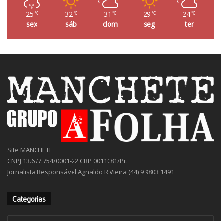
25
32
31
29
24
℃
℃
℃
℃
℃
sex
sáb
dom
seg
ter
Site MANCHETE
CNPJ 13.677.754/0001-22 CRP 0011081/Pr.
Jornalista Responsável Agnaldo R Vieira (44) 9 9803 1491
Categorias
Categorias