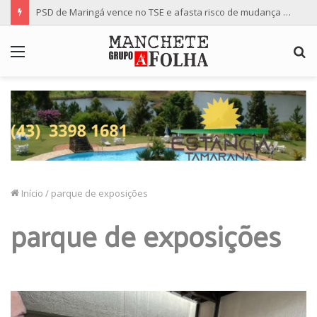
PSD de Maringá vence no TSE e afasta risco de mudança nas cadeiras da Câmara
Menu
P
p
Início
/
parque de exposições
parque de exposições