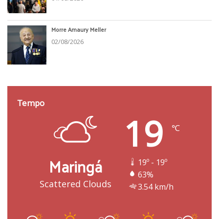
Morre Amaury Meller
02/08/2026
Tempo
19
℃
Maringá
19º - 19º
63%
Scattered Clouds
3.54 km/h