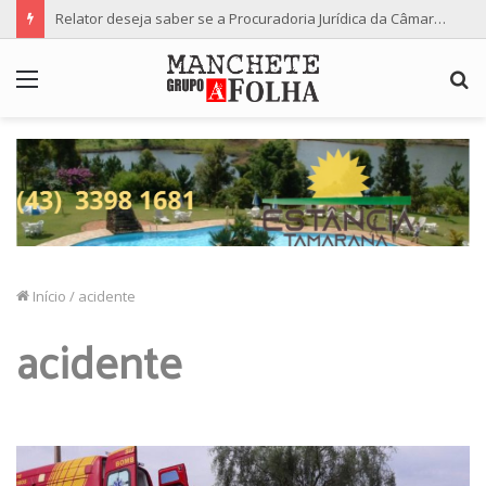
Relator deseja saber se a Procuradoria Jurídica da Câmara de Maringá deu orientação institucional ao denunciante
Menu
P
p
Início
/
acidente
acidente