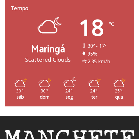
Tempo
18
℃
Maringá
30º - 17º
95%
Scattered Clouds
2.35 km/h
30
30
24
24
25
℃
℃
℃
℃
℃
sáb
dom
seg
ter
qua