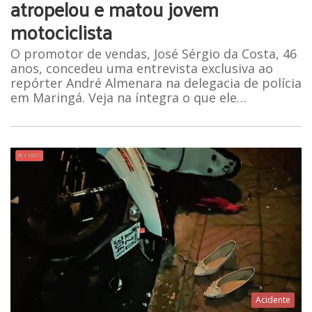
atropelou e matou jovem
motociclista
O promotor de vendas, José Sérgio da Costa, 46
anos, concedeu uma entrevista exclusiva ao
repórter André Almenara na delegacia de polícia
em Maringá. Veja na íntegra o que ele…
Acidente