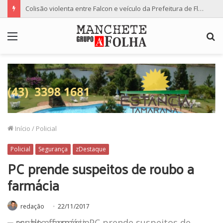
Colisão violenta entre Falcon e veículo da Prefeitura de Floresta termina com dois feridos
Menu
P
p
Início
/
Policial
Policial
Segurança
zDestaque
PC prende suspeitos de roubo a
farmácia
redação
22/11/2017