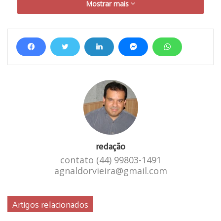
Mostrar mais
Entre os presos está o suspeito de executar o roubo. Ele foi
preso enquanto trabalhava em uma obra, em Maringá. Os
policiais contaram que ele resistiu à prisão.
redação
contato (44) 99803-1491
agnaldorvieira@gmail.com
Artigos relacionados