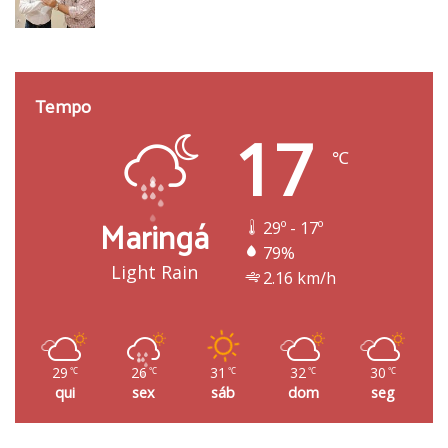
Tempo
17
℃
Maringá
29º - 17º
79%
Light Rain
2.16 km/h
29
26
31
32
30
℃
℃
℃
℃
℃
qui
sex
sáb
dom
seg