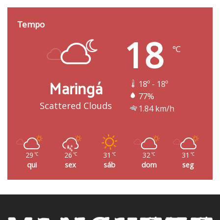
Tempo
18
℃
Maringá
18º - 18º
77%
Scattered Clouds
1.84 km/h
29
26
31
32
31
℃
℃
℃
℃
℃
qui
sex
sáb
dom
seg