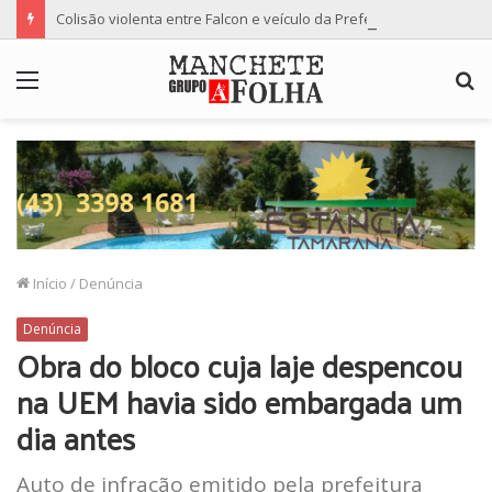
Colisão violenta entre Falcon e veículo da Prefeitura de Floresta termina com dois feridos
Menu
P
p
Início
/
Denúncia
Denúncia
Obra do bloco cuja laje despencou
na UEM havia sido embargada um
dia antes
Auto de infração emitido pela prefeitura