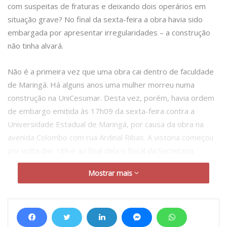
com suspeitas de fraturas e deixando dois operários em
situação grave? No final da sexta-feira a obra havia sido
embargada por apresentar irregularidades – a construção
não tinha alvará.
Não é a primeira vez que uma obra cai dentro de faculdade
de Maringá. Há alguns anos uma mulher morreu numa
construção na UniCesumar. Desta vez, porém, havia ordem
de embargo emitida às 17h09 da sexta-feira contra a
Universidade Estadual de Maringá, por causa da obra na
avenida Colombo com rua Ardinal Ribas. A vistoria começou
por volta das 16h e ao final dela o fiscal da Secretaria
Municipal de Fazenda determinou a paralisação imediata dos
Mostrar mais
trabalhos até que fossem realizada sua regularização
(infração à lei complementar 1045/2016).
O não cumprimento do embargo acarretará auto de infração