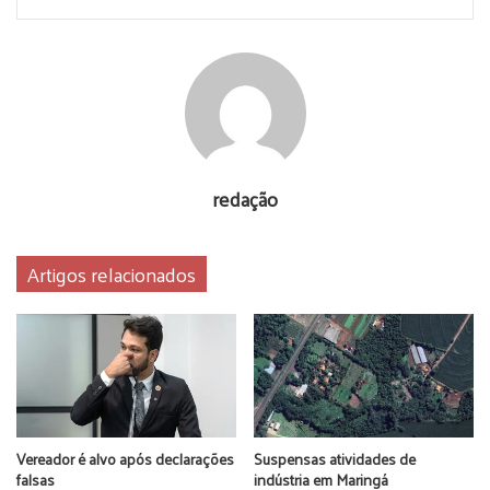
e a emissão de nova notificação por reincidência. Foi dado
prazo de 90 dias para a regularização da construção, feita
sem a devida licença, com possibilidade de demolição sem
comunicado, e ontem foi emitida multa de R$ 16 mil. (inf
Angelo Rigon
)
laje desaba
UEM
redação
universidade estadual de maringá
Artigos relacionados
Vereador é alvo após declarações
Suspensas atividades de
falsas
indústria em Maringá