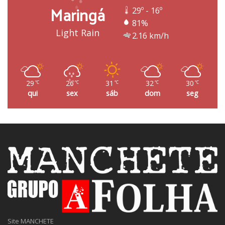
Maringá
29º - 16º
81%
Light Rain
2.16 km/h
29
26
31
32
30
℃
℃
℃
℃
℃
qui
sex
sáb
dom
seg
Site MANCHETE