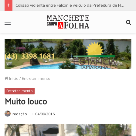
Colisão violenta entre Falcon e veículo da Prefeitura de Floresta termina com dois feridos
Menu
P
p
Início
/
Entretenimento
Entretenimento
Muito louco
redação
04/09/2016