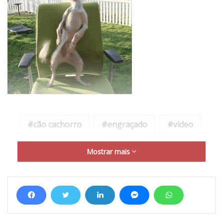
cão cachorro
engraçado
video
Mostrar mais