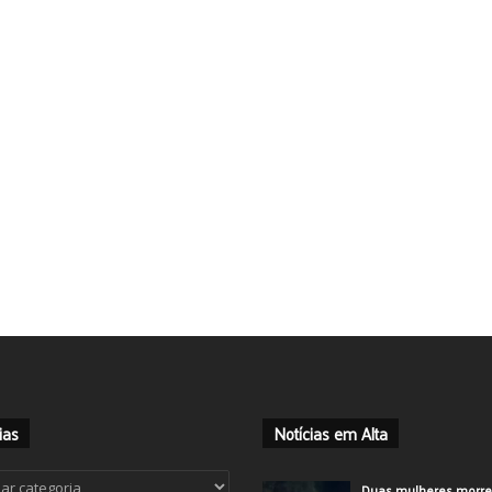
ias
Notícias em Alta
ias
Duas mulheres morr