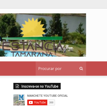
nstitucional ao denunciante
Procurar
por
Inscreva-se no YouTube