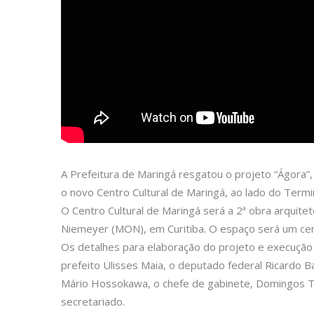
A Prefeitura de Maringá resgatou o projeto “Ágora”
o novo Centro Cultural de Maringá, ao lado do Termi
O Centro Cultural de Maringá será a 2ª obra arquit
Niemeyer (MON), em Curitiba. O espaço será um cent
Os detalhes para elaboração do projeto e execução
prefeito Ulisses Maia, o deputado federal Ricardo 
Mário Hossokawa, o chefe de gabinete, Domingos Tr
secretariado.