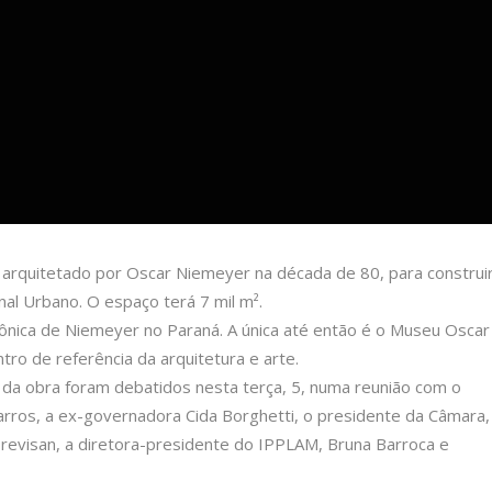
, arquitetado por Oscar Niemeyer na década de 80, para construi
nal Urbano. O espaço terá 7 mil m².
etônica de Niemeyer no Paraná. A única até então é o Museu Oscar
ro de referência da arquitetura e arte.
 da obra foram debatidos nesta terça, 5, numa reunião com o
Barros, a ex-governadora Cida Borghetti, o presidente da Câmara,
evisan, a diretora-presidente do IPPLAM, Bruna Barroca e