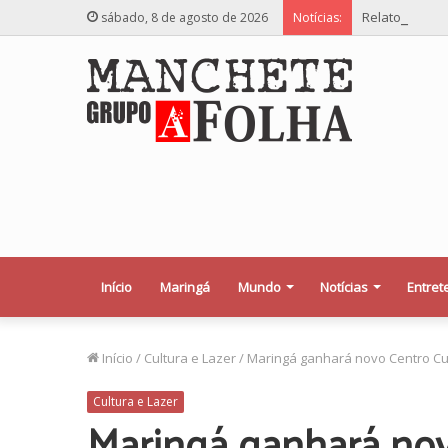
Relator desej
sábado, 8 de agosto de 2026
Notícias:
Início
Maringá
Mundo
Notícias
Entret
Início
/
Cultura e Lazer
/
Maringá ganhará novo Centro Cul
Cultura e Lazer
Maringá ganhará nov