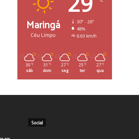
29
Maringá
30º - 26º
48%
Céu Limpo
6.63 km/h
30
31
27
25
27
℃
℃
℃
℃
℃
sáb
dom
seg
ter
qua
Social
em em