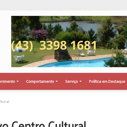
a saber se a Procuradoria Jurídica da Câmara de Maringá deu orientação i
enimento
Comportamento
Serviço
Política em Destaque
tural
o Centro Cultural