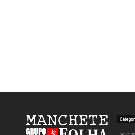
Categor
Categor