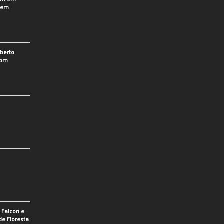
o em
berto
som
e Falcon e
de Floresta