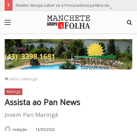
Relator deseja saber se a Procuradoria Jurídica da Câmara de Maringá deu orientação institucional ao denunciante
Menu
P
p
Início
/
Maringá
Maringá
Assista ao Pan News
Jovem Pan Maringá
redação
15/03/2022