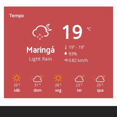
Tempo
19
℃
Maringá
19º - 19º
93%
Light Rain
0.82 km/h
29
31
28
23
25
℃
℃
℃
℃
℃
sáb
dom
seg
ter
qua