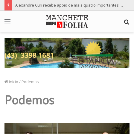
Alexandre Curi recebe apoio de mais quatro importantes partidos para candidatura ao Senado
Menu
P
p
Início
/
Podemos
Podemos