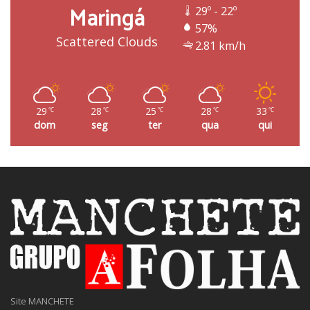
Maringá
29º - 22º
57%
Scattered Clouds
2.81 km/h
29
28
25
28
33
℃
℃
℃
℃
℃
dom
seg
ter
qua
qui
Site MANCHETE