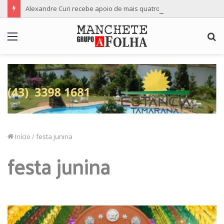
Alexandre Curi recebe apoio de mais quatro importantes partidos para candidatura ao Senado
Menu
P
p
Início
/
festa junina
festa junina