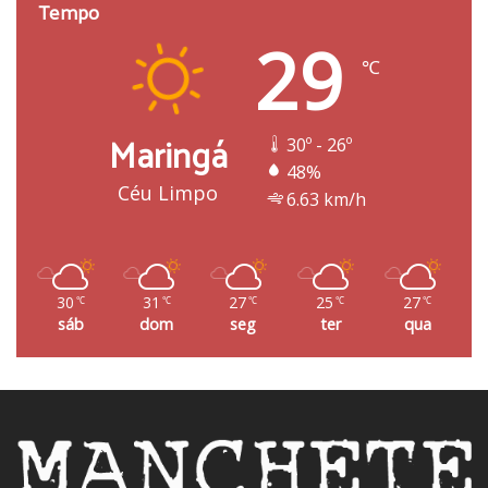
Tempo
29
℃
Maringá
30º - 26º
48%
Céu Limpo
6.63 km/h
30
31
27
25
27
℃
℃
℃
℃
℃
sáb
dom
seg
ter
qua