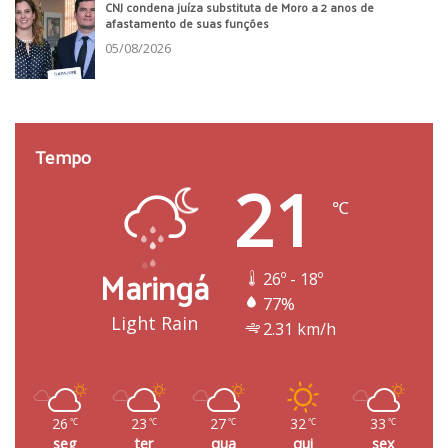
CNJ condena juíza substituta de Moro a 2 anos de
afastamento de suas funções
05/08/2026
Tempo
21
℃
Maringá
26º - 18º
77%
Light Rain
2.31 km/h
26
23
27
32
33
℃
℃
℃
℃
℃
seg
ter
qua
qui
sex