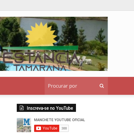
nstitucional ao denunciante
Procurar
por
Inscreva-se no YouTube