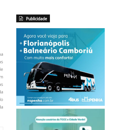
Publicidade
ma
as
de
am
as
da
do
da