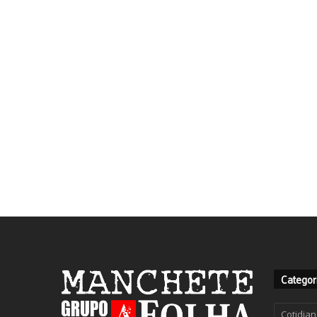
Categor
Categor