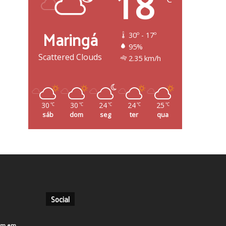
18
Maringá
30º - 17º
95%
Scattered Clouds
2.35 km/h
30
30
24
24
25
℃
℃
℃
℃
℃
sáb
dom
seg
ter
qua
Social
em em