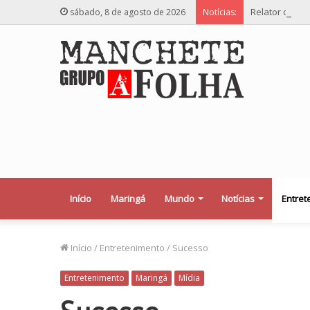
Relator desej
sábado, 8 de agosto de 2026
Notícias:
Início
Maringá
Mundo
Notícias
Entret
Início
/
Entretenimento
/
Sucesso
Entretenimento
Maringá
Mídia