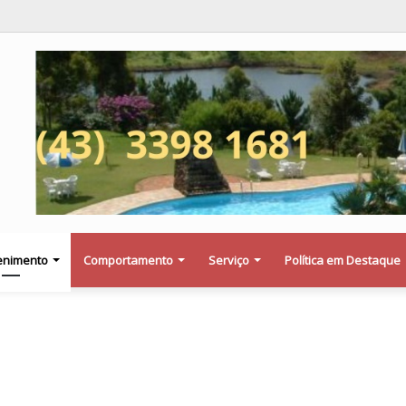
a saber se a Procuradoria Jurídica da Câmara de Maringá deu orientação i
enimento
Comportamento
Serviço
Política em Destaque