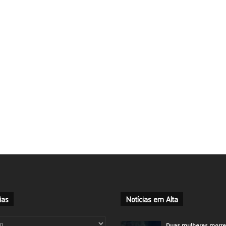
ias
Notícias em Alta
ias
Duas mulheres morr