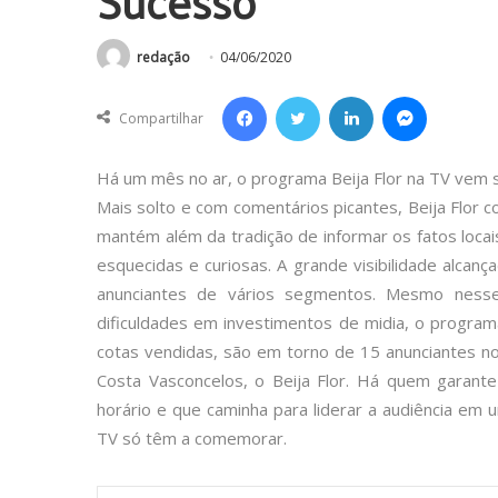
Sucesso
redação
04/06/2020
Facebook
Twitter
Linkedin
Messenger
Compartilhar
Há um mês no ar, o programa Beija Flor na TV vem 
Mais solto e com comentários picantes, Beija Flor 
mantém além da tradição de informar os fatos locais
esquecidas e curiosas. A grande visibilidade alcan
anunciantes de vários segmentos. Mesmo nesse
dificuldades em investimentos de midia, o progr
cotas vendidas, são em torno de 15 anunciantes no
Costa Vasconcelos, o Beija Flor. Há quem garan
horário e que caminha para liderar a audiência em 
TV só têm a comemorar.