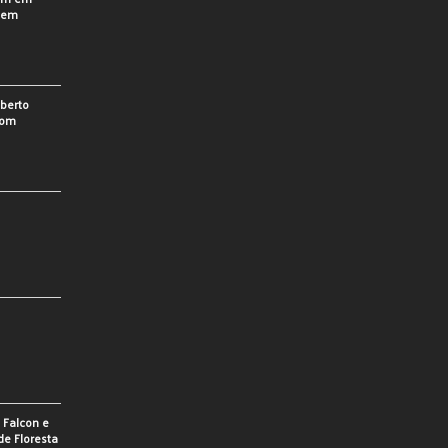
o em
berto
som
e Falcon e
de Floresta