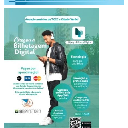
AGORA É OFICIAL
Na manhã de quarta (08), o MDB oficializou a senadora
Simone Tebet como pré-candidata do partido à Presidência
da República nas eleições de 2022 e a formalização
aconteceu durante ato em um hotel em Brasília. Com isso,
há pelo menos 12 pré-candidatos ao Palácio do Planalto já
oficializados pelos partidos ou não. Entre esses nomes,
estão o do presidente Jair Bolsonaro(PL), do ex-presidente
Luiz Inácio Lula da Silva (PT) e do ex-ministro da Justiça
Sergio Moro (Podemos).
UNIÃO BRASIL
O lançamento do partido que nasceu da fusãoi do PSL e do
DEM, em Curitiba, contou com a presença de Carlos Massa
Ratinho Junior (PSD), o que eleva as especulações de que o
União Brasil estará apoiando a reeleição do atual