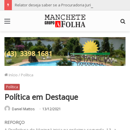
Relator deseja saber se a Procuradoria Jurídica da Câmara de Maringá deu orientação institucional ao denunciante
Menu
P
p
Início
/
Política
Política
Política em Destaque
Daniel Mattos
13/12/2021
REFORÇO
A Prefeitura de Maringá inicia na próxima segunda, 13, a