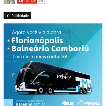
oficializou através da homologação da assinatura do
prefeito Paranhos de Cascavel, o ingresso do prefeito Elcio
Jaime da Luz, para representar Quedas do Iguaçu junto ao
Publicidade
consórcio, sendo o 55º município associado na maior
instituição municipalista do Paraná. A solenidade aconteceu
durante a última reunião ordinária da Amop, em Cascavel,
presidida pelo presidente e prefeito de Cascavel, Leonaldo
Paranhos e o vice-presidente e prefeito de Toledo, Beto
Lunitti e a maioria dos prefeitos integrantes.
MOBILIDADE
O prefeito Ulisses Maia esteve em Curitiba para discutir
com o Governo do Estado e órgãos como Departamento de
Estradas e Rodagem (DER) e Departamento Nacional de
Infraestrutura de Transportes (Dnit), várias obras de
Mobilidade Urbana que facilitarão a vida de motoristas e
pedestres de Maringá. As principais são no viaduto do
Contorno Norte, no limite entre Maringá e Sarandi.