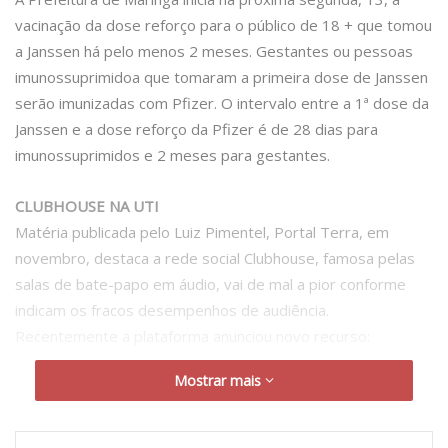
vacinação da dose reforço para o público de 18 + que tomou
a Janssen há pelo menos 2 meses. Gestantes ou pessoas
imunossuprimidoa que tomaram a primeira dose de Janssen
serão imunizadas com Pfizer. O intervalo entre a 1ª dose da
Janssen e a dose reforço da Pfizer é de 28 dias para
imunossuprimidos e 2 meses para gestantes.
CLUBHOUSE NA UTI
Matéria publicada pelo Luiz Pimentel, Portal Terra, em
novembro, destaca a rede social Clubhouse, famosa pelas
salas de bate-papo em áudio, vai de mal a pior conforme
indicam os fracos desempenhos de audiência.
Recentemente a plataforma anunciou novo recurso:
gravação dos áudios das salas. É uma nova tentativa para
Mostrar mais
alavancar o aplicativo. Seria o início do fim? Como diria um
amigo “Vamos esperar as cenas dos próximos capítulos”