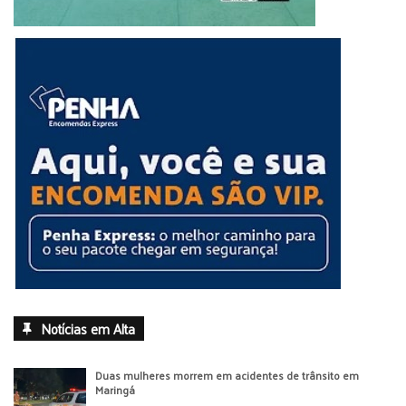
governador do Paraná, no dia dois de outubro de 2022,
mesmo que os partidos não fechem a federação partidária a
nível nacional. O deputado federal Felipe Francischini é
apontado como o favorito para ocupar a presidência da nova
sigla, com Pedro Lupion na vice-presidência.
TOLEDO ZERO
Há mais de um ano, desde o agravamento da pandemia,
Toledo não comemorava o dado recebido na manhã de
quarta-feira (08). Pela primeira vez, desde 26 de maio de
2020, 560 dias no total, o município não registra nenhum
caso confirmado de covid em 24 horas.
DOAÇÃO
Notícias em Alta
O Fundo Estadual de Defesa do Consumidor (Fecon), do
Procon Paraná, doou essa semana 17 computadores para o
Duas mulheres morrem em acidentes de trânsito em
Procon de Maringá. Os equipamentos são direcionados para
Maringá