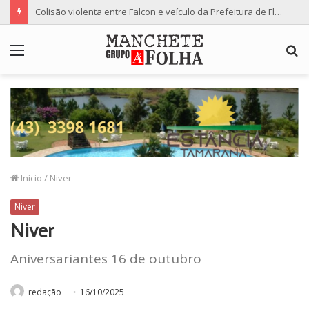
CNJ condena juíza substituta de Moro a 2 anos de afastamento de suas funções
Menu
P
p
Início
/
Niver
Niver
Niver
Aniversariantes 16 de outubro
redação
16/10/2025