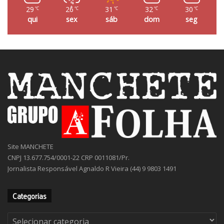
Light Rain
2.16 km/h
29
26
31
32
30
℃
℃
℃
℃
℃
qui
sex
sáb
dom
seg
Site MANCHETE
CNPJ 13.677.754/0001-22 CRP 0011081/Pr.
Jornalista Responsável Agnaldo R Vieira (44) 9 9803 1491