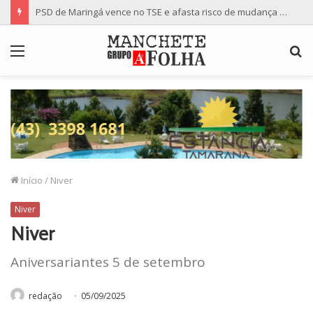
PSD de Maringá vence no TSE e afasta risco de mudança nas cadeiras da Câmara
Menu
P
p
Início
/
Niver
Niver
Niver
Aniversariantes 5 de setembro
redação
05/09/2025