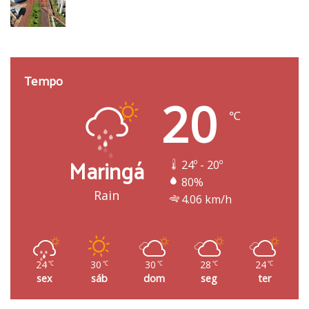
Tempo
20
℃
Maringá
24º - 20º
80%
Rain
4.06 km/h
24
30
30
28
24
℃
℃
℃
℃
℃
sex
sáb
dom
seg
ter