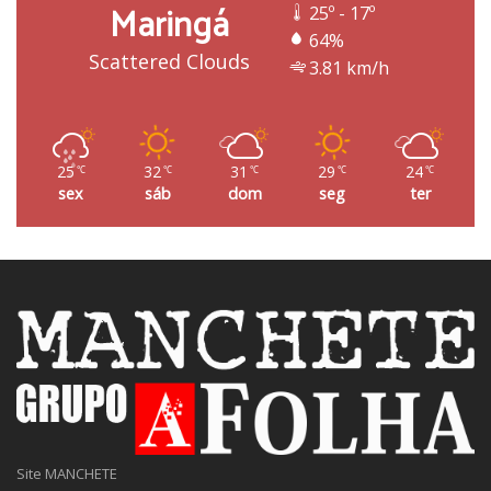
Maringá
25º - 17º
64%
Scattered Clouds
3.81 km/h
25
32
31
29
24
℃
℃
℃
℃
℃
sex
sáb
dom
seg
ter
Site MANCHETE