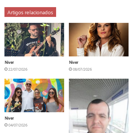
Artigos relacionados
SOARES MANZZANE
Niver
Niver
22/07/2026
08/07/2026
Niver
04/07/2026