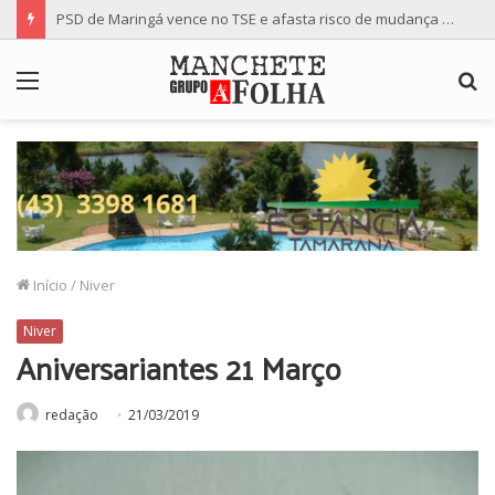
PSD de Maringá vence no TSE e afasta risco de mudança nas cadeiras da Câmara
Menu
P
p
Início
/
Niver
Niver
Aniversariantes 21 Março
redação
21/03/2019