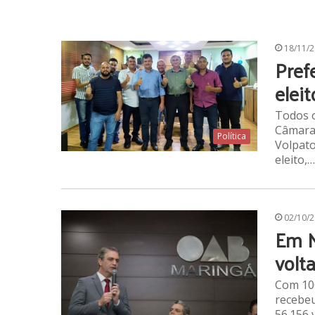
18/11/
Pref
eleit
Todos o
Câmara 
Política
Volpato
eleito,…
02/10/
Em M
volt
Com 100
recebeu
56.156 