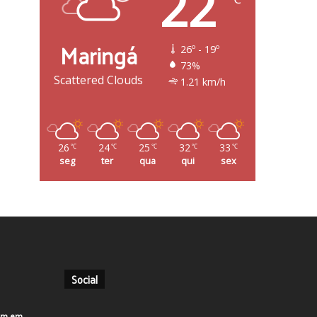
22
Maringá
26º - 19º
73%
Scattered Clouds
1.21 km/h
26
24
25
32
33
℃
℃
℃
℃
℃
seg
ter
qua
qui
sex
Social
em em