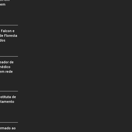
o em
e Falcon e
de Floresta
idos
eador de
 médico
 em rede
stituta de
astamento
firmado ao