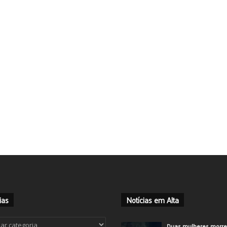
ias
Notícias em Alta
ias
Duas mulheres morr