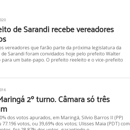
2020
eito de Sarandi recebe vereadores
os
s vereadores que farão parte da próxima legislatura da
de Sarandi foram convidados hoje pelo prefeito Walter
 para um bate-papo. O prefeito reeleito e o vice-prefeito
2016
aringá 2º turno. Câmara só três
am
% dos votos apurados, em Maringá, Silvio Barros II (PP)
 77.196 votos, ou 39,69% dos votos; Ulisses Maia (PDT) com
votos, fez 28,87% dos votos, garantindo o…