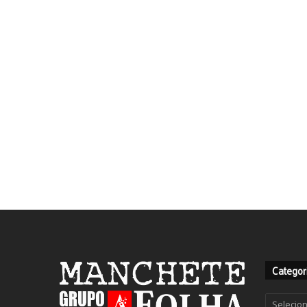
Categor
Categor