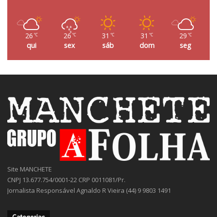
26
26
31
31
29
℃
℃
℃
℃
℃
qui
sex
sáb
dom
seg
Site MANCHETE
CNPJ 13.677.754/0001-22 CRP 0011081/Pr.
Jornalista Responsável Agnaldo R Vieira (44) 9 9803 1491
Categorias