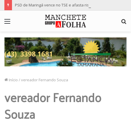
PSD de Maringá vence no TSE e afasta risco de mudança nas cadeiras da Câmara
Menu
P
p
Início
/
vereador Fernando Souza
vereador Fernando
Souza