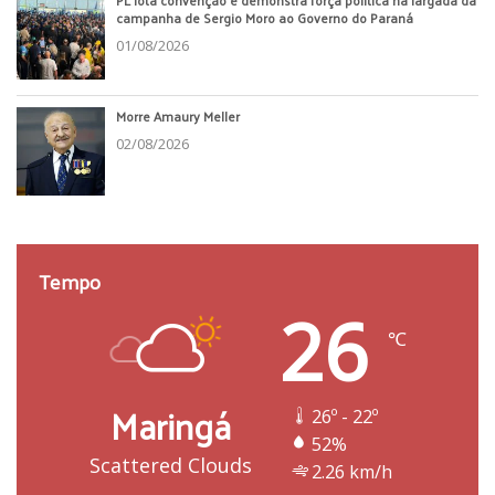
PL lota convenção e demonstra força política na largada da
campanha de Sergio Moro ao Governo do Paraná
01/08/2026
Morre Amaury Meller
02/08/2026
Tempo
26
℃
Maringá
26º - 22º
52%
Scattered Clouds
2.26 km/h