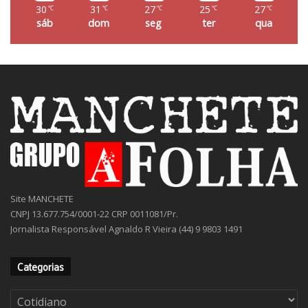
30
31
27
25
27
℃
℃
℃
℃
℃
sáb
dom
seg
ter
qua
Site MANCHETE
CNPJ 13.677.754/0001-22 CRP 0011081/Pr.
Jornalista Responsável Agnaldo R Vieira (44) 9 9803 1491
Categorias
Categorias