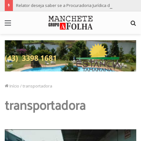
Relator deseja saber se a Procuradoria Jurídica da Câmara de Maringá deu orientação institucional ao denunciante
Menu
P
p
Início
/
transportadora
transportadora