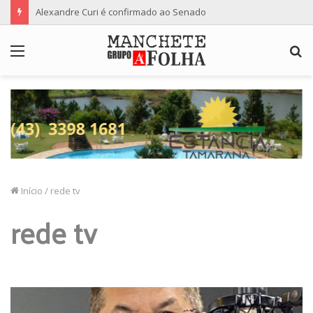
Alexandre Curi é confirmado ao Senado
Menu
P
p
Início
/
rede tv
rede tv