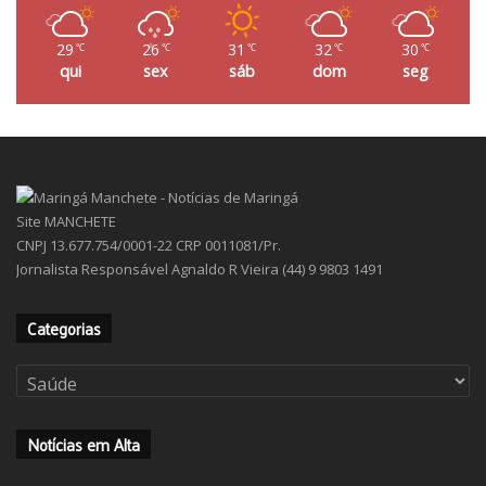
29
26
31
32
30
℃
℃
℃
℃
℃
qui
sex
sáb
dom
seg
Site MANCHETE
CNPJ 13.677.754/0001-22 CRP 0011081/Pr.
Jornalista Responsável Agnaldo R Vieira (44) 9 9803 1491
Categorias
Categorias
Notícias em Alta