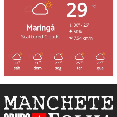
29
℃
Maringá
30º - 26º
50%
Scattered Clouds
7.54 km/h
30
31
27
25
27
℃
℃
℃
℃
℃
sáb
dom
seg
ter
qua