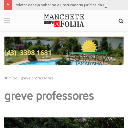
Relator deseja saber se a Procuradoria Jurídica da Câmara de Maringá deu orientação institucional ao denunciante
Menu
P
p
Início
/
greve professores
greve professores