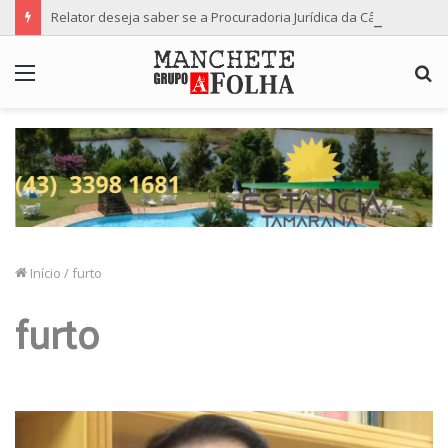
Relator deseja saber se a Procuradoria Jurídica da Câmara de Maringá deu orientação institucional ao denunciante
Menu
P
p
Início
/
furto
furto