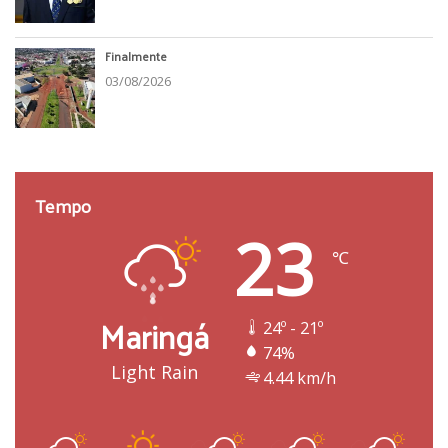
Finalmente
03/08/2026
Tempo
23
℃
Maringá
24º - 21º
74%
Light Rain
4.44 km/h