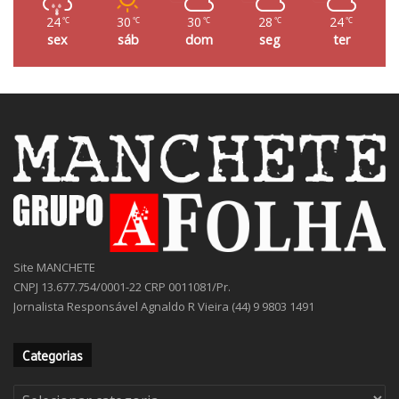
24
30
30
28
24
℃
℃
℃
℃
℃
sex
sáb
dom
seg
ter
Site MANCHETE
CNPJ 13.677.754/0001-22 CRP 0011081/Pr.
Jornalista Responsável Agnaldo R Vieira (44) 9 9803 1491
Categorias
Categorias