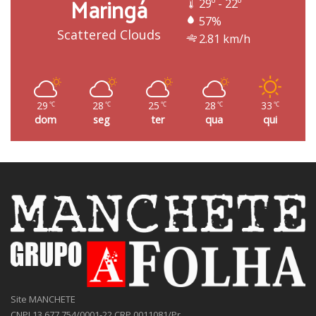
Maringá
29º - 22º
57%
Scattered Clouds
2.81 km/h
29
28
25
28
33
℃
℃
℃
℃
℃
dom
seg
ter
qua
qui
Site MANCHETE
CNPJ 13.677.754/0001-22 CRP 0011081/Pr.