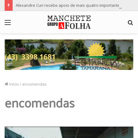
Alexandre Curi recebe apoio de mais quatro importantes partidos para candidatura ao Senado
Menu
P
p
Início
/
encomendas
encomendas