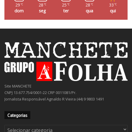
29
28
25
28
33
℃
℃
℃
℃
℃
dom
seg
ter
qua
qui
Site MANCHETE
CNPJ 13.677.754/0001-22 CRP 0011081/Pr.
Jornalista Responsável Agnaldo R Vieira (44) 9 9803 1491
Categorias
Categorias