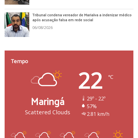
Tribunal condena vereador de Marialva a indenizar médico
após acusação falsa em rede social
06/08/2026
Tempo
22
℃
Maringá
29º - 22º
57%
Scattered Clouds
2.81 km/h