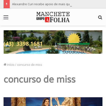
Alexandre Curi recebe apoio de mais quatro importantes partidos para candidatura ao Senado
Menu
P
p
Início
/
concurso de miss
concurso de miss