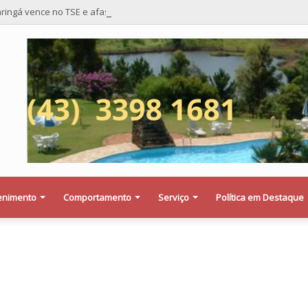
ringá vence no TSE e afasta risco de mudança nas cadeiras da Câmara
enimento
Comportamento
Serviço
Política em Destaque