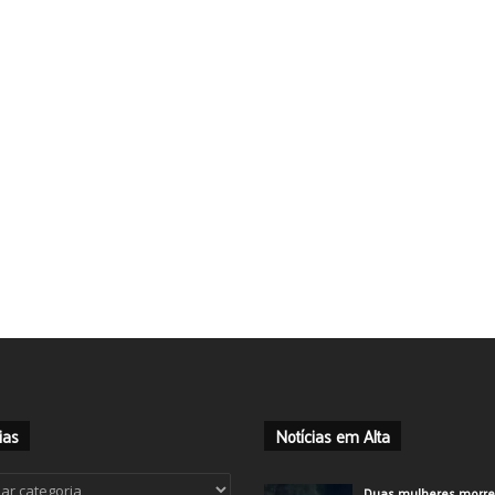
ias
Notícias em Alta
ias
Duas mulheres morr