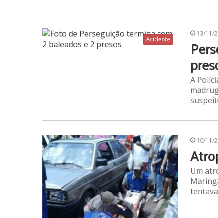
13/11/
Acidente
Pers
pres
A Políc
madrug
suspei
10/11/
Atro
Um atro
Maringá
tentava