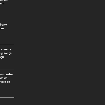
o em
berto
som
o assume
Segurança
açu
 demonstra
ada da
Moro ao