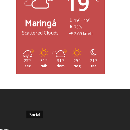
19
Maringá
19º - 19º
73%
Scattered Clouds
2.69 km/h
25
31
31
29
21
℃
℃
℃
℃
℃
sex
sáb
dom
seg
ter
Social
em em