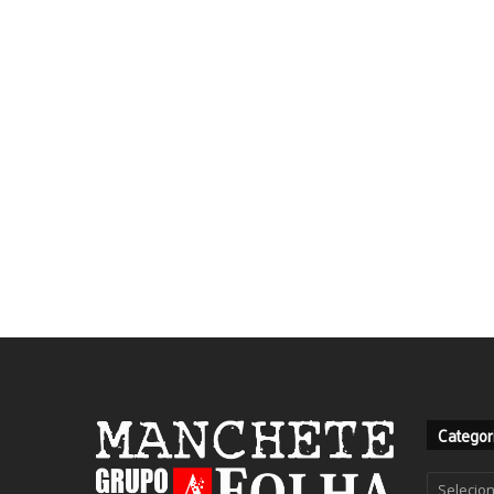
Categor
Categor