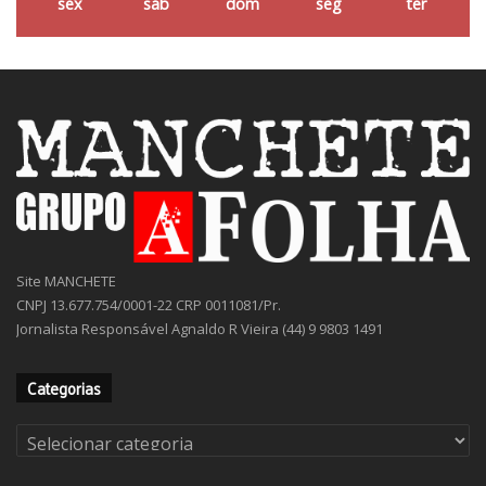
sex
sáb
dom
seg
ter
Site MANCHETE
CNPJ 13.677.754/0001-22 CRP 0011081/Pr.
Jornalista Responsável Agnaldo R Vieira (44) 9 9803 1491
Categorias
Categorias