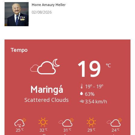
Morre Amaury Meller
02/08/2026
Tempo
19
℃
Maringá
19º - 19º
63%
Scattered Clouds
3.54 km/h
25
32
31
29
24
℃
℃
℃
℃
℃