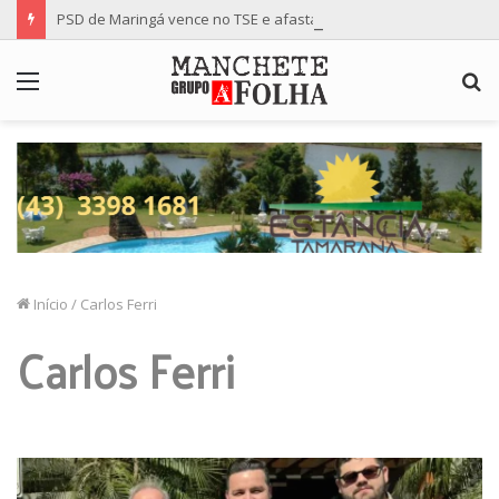
PSD de Maringá vence no TSE e afasta risco de mudança nas cadeiras da Câmara
Menu
P
p
Início
/
Carlos Ferri
Carlos Ferri