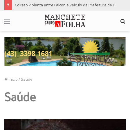
Colisão violenta entre Falcon e veículo da Prefeitura de Floresta termina com dois feridos
Menu
P
p
Início
/
Saúde
Saúde