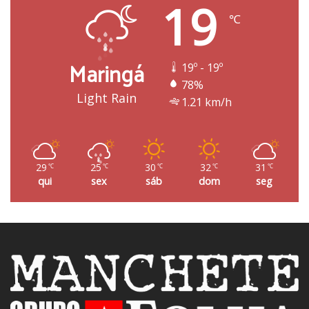
19
℃
Maringá
19º - 19º
78%
Light Rain
1.21 km/h
29
25
30
32
31
℃
℃
℃
℃
℃
qui
sex
sáb
dom
seg