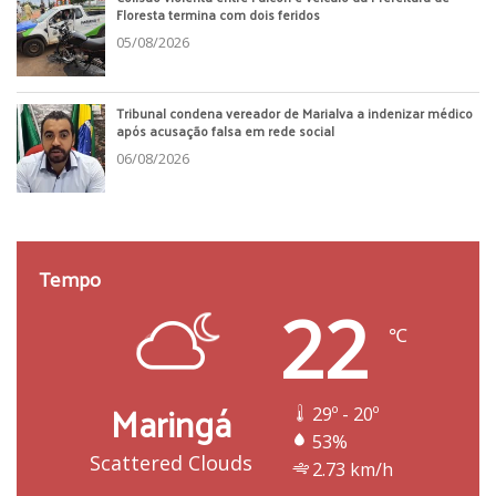
Floresta termina com dois feridos
05/08/2026
Tribunal condena vereador de Marialva a indenizar médico
após acusação falsa em rede social
06/08/2026
Tempo
22
℃
Maringá
29º - 20º
53%
Scattered Clouds
2.73 km/h