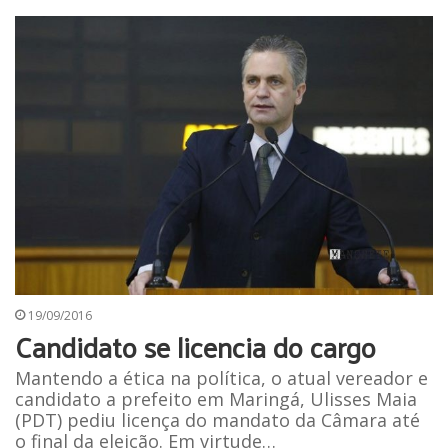
19/09/2016
Candidato se licencia do cargo
Mantendo a ética na política, o atual vereador e
candidato a prefeito em Maringá, Ulisses Maia
(PDT) pediu licença do mandato da Câmara até
o final da eleição. Em virtude…