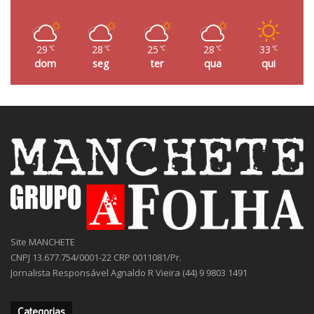
29
28
25
28
33
℃
℃
℃
℃
℃
dom
seg
ter
qua
qui
Site MANCHETE
CNPJ 13.677.754/0001-22 CRP 0011081/Pr.
Jornalista Responsável Agnaldo R Vieira (44) 9 9803 1491
Categorias