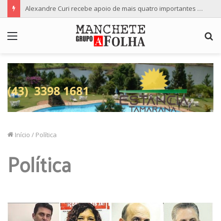
Alexandre Curi recebe apoio de mais quatro importantes partidos para candidatura ao Senado
Menu
P
p
Início
/
Política
Política