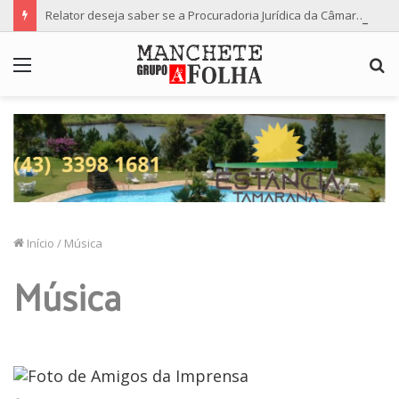
Relator deseja saber se a Procuradoria Jurídica da Câmara de Maringá deu orientação institucional ao denunciante
Menu
P
p
Início
/
Música
Música