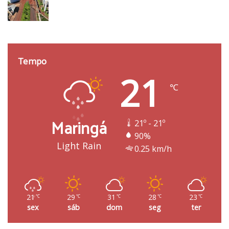
Tempo
21
℃
Maringá
21º - 21º
90%
Light Rain
0.25 km/h
21
29
31
28
23
℃
℃
℃
℃
℃
sex
sáb
dom
seg
ter