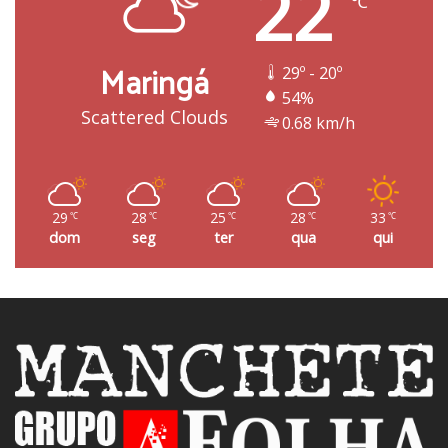
22
℃
Maringá
29º - 20º
54%
Scattered Clouds
0.68 km/h
29
28
25
28
33
℃
℃
℃
℃
℃
dom
seg
ter
qua
qui