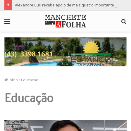
Alexandre Curi recebe apoio de mais quatro importantes partidos para candidatura ao Senado
Menu
P
p
Início
/
Educação
Educação