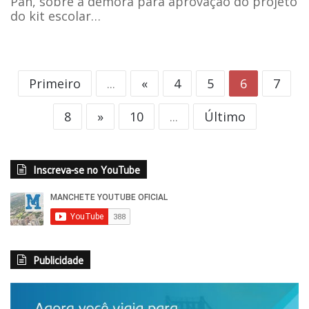
Pan, sobre a demora para aprovação do projeto
do kit escolar…
Primeiro
...
«
4
5
6
7
8
»
10
...
Último
Inscreva-se no YouTube
Publicidade