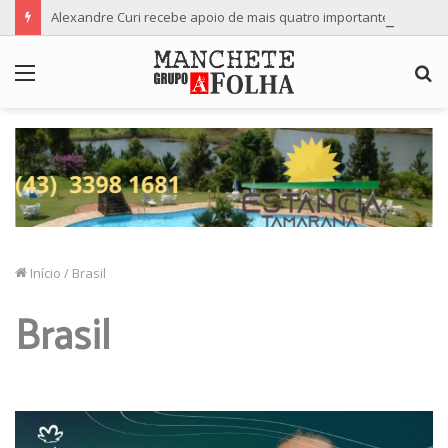
Alexandre Curi recebe apoio de mais quatro importantes partidos para candidatura ao Senado
Menu
P
p
Início
/
Brasil
Brasil