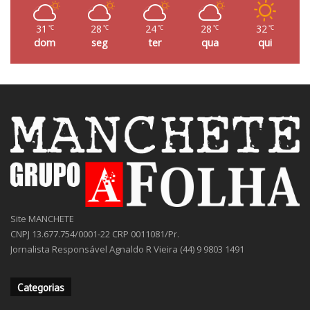
31
28
24
28
32
℃
℃
℃
℃
℃
dom
seg
ter
qua
qui
Site MANCHETE
CNPJ 13.677.754/0001-22 CRP 0011081/Pr.
Jornalista Responsável Agnaldo R Vieira (44) 9 9803 1491
Categorias