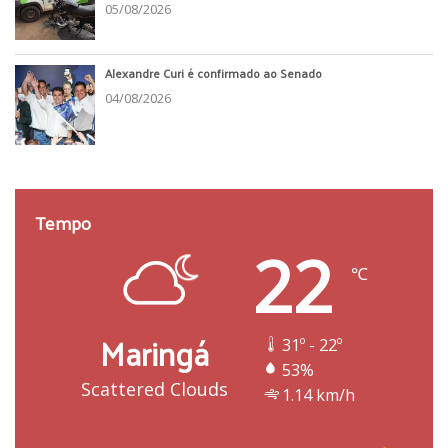
05/08/2026
Alexandre Curi é confirmado ao Senado
04/08/2026
Tempo
22
℃
Maringá
31º - 22º
53%
Scattered Clouds
1.14 km/h