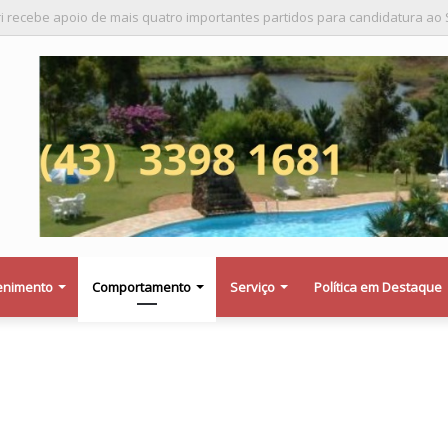
a saber se a Procuradoria Jurídica da Câmara de Maringá deu orientação i
enimento
Comportamento
Serviço
Política em Destaque