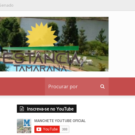
nstitucional ao denunciante
Procurar
por
Inscreva-se no YouTube