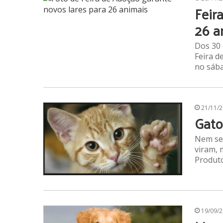
Feir
26 a
Dos 30 
Feira d
no sába
21/11/
Gato
Nem sem
viram, 
Produto
19/09/