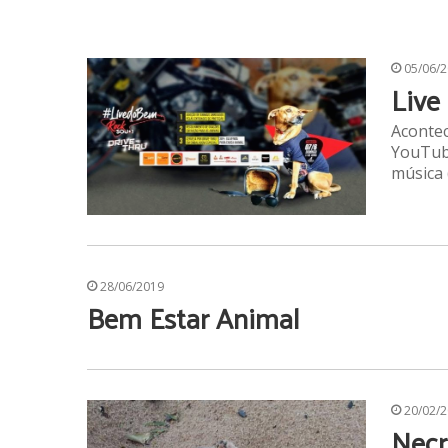
05/06/
Live
Acontec
YouTube
música 
28/06/2019
Bem Estar Animal
20/02/
Necr