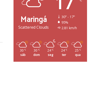
17
Maringá
30º - 17º
95%
Scattered Clouds
2.81 km/h
30
30
24
24
25
℃
℃
℃
℃
℃
sáb
dom
seg
ter
qua