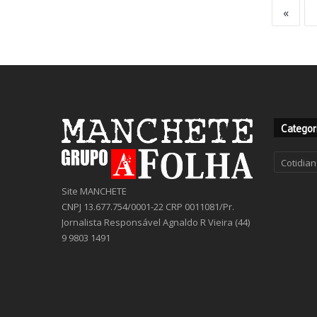
«
Categor
Categor
Site MANCHETE
CNPJ 13.677.754/0001-22 CRP 0011081/Pr.
Jornalista Responsável Agnaldo R Vieira (44)
9 9803 1491