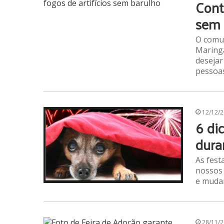
Cont
sem 
O comun
Maringá
desejar
pessoa
12/12/
6 di
dura
As fest
nossos 
e muda
28/11/