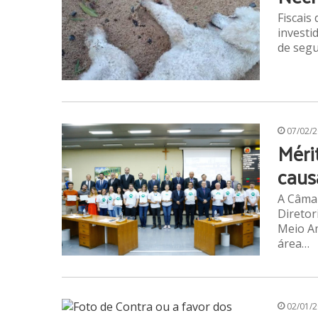
Fiscais
investi
de segu
07/02/
Méri
caus
A Câmar
Diretor
Meio Am
área…
02/01/