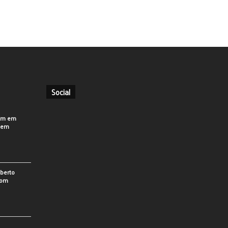
Social
em em
o em
berto
som