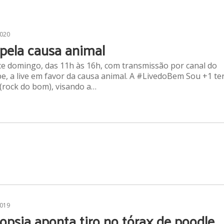
2020
 pela causa animal
e domingo, das 11h às 16h, com transmissão por canal do
, a live em favor da causa animal. A #LivedoBem Sou +1 te
(rock do bom), visando a…
2019
opsia aponta tiro no tórax de poodle