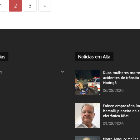
1
2
3
»
ias
Notícias em Alta
ias
Duas mulheres morr
acidentes de trânsit
Maringá
06/08/2026
Falece empresário Ro
Borsalli, pioneiro do 
eletrônico RBM
03/08/2026
Morre Amaury Meller