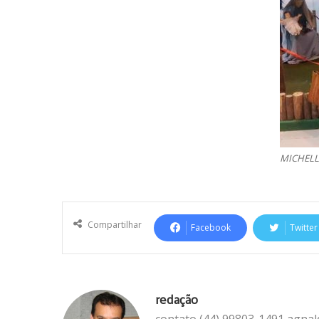
MICHELL
Compartilhar
Facebook
Twitter
redação
contato (44) 99803-1491 agna