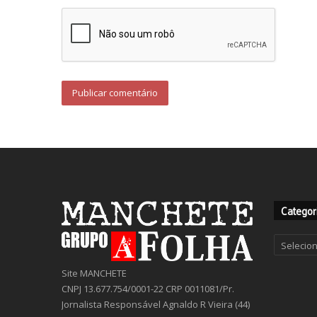
Categor
Categor
Site MANCHETE
CNPJ 13.677.754/0001-22 CRP 0011081/Pr.
Jornalista Responsável Agnaldo R Vieira (44)