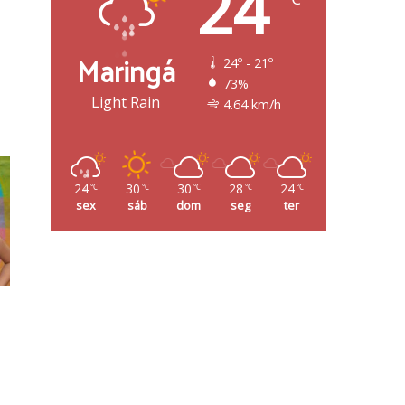
24
Maringá
24º - 21º
73%
Light Rain
4.64 km/h
24
30
30
28
24
℃
℃
℃
℃
℃
sex
sáb
dom
seg
ter