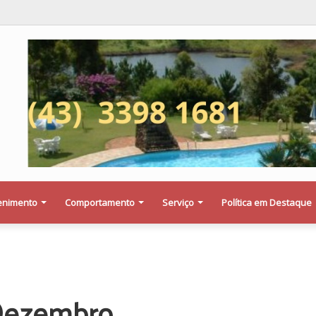
eja saber se a Procuradoria Jurídica da Câmara de Maringá deu orientaçã
enimento
Comportamento
Serviço
Política em Destaque
 Dezembro