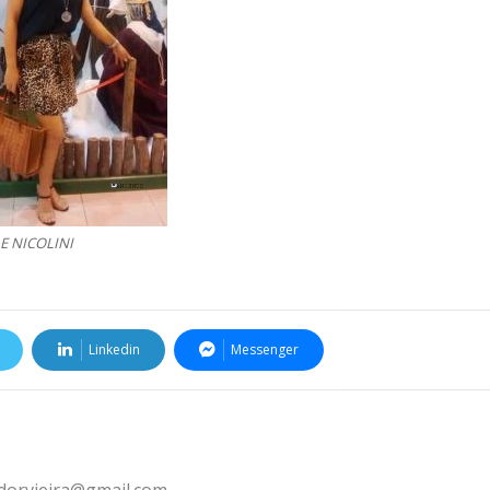
E NICOLINI
Linkedin
Messenger
ldorvieira@gmail.com