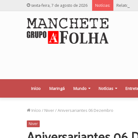
Relator des
sexta-feira, 7 de agosto de 2026
Notícias:
Início
Maringá
Mundo
Notícias
Entret
Início
/
Niver
/
Aniversariantes 06 Dezembro
Niver
Aniversariantes 06