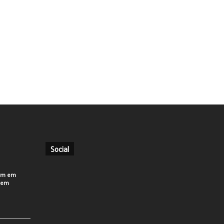
Social
em em
o em