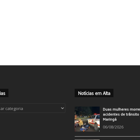
ias
Notícias em Alta
ias
Duas mulheres morr
acidentes de trânsit
Maringá
06/08/2026